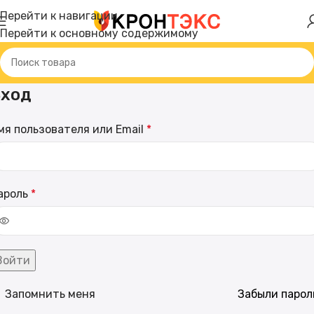
Перейти к навигации
Перейти к основному содержимому
ход
мя пользователя или Email
*
ароль
*
Войти
Запомнить меня
Забыли парол