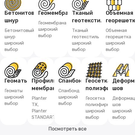
Бетонитовый
Геомембрана
Тканый
Объемная
шнур
геотекстиль
георешет
Геомембрана
широкий
Бетонитовый
Тканый
Объемная
выбор
шнур
геотекстиль
георешетка
широкий
широкий
широкий
выбор
выбор
выбор
Геоматы
Профилированная
Спанбонд
Геосетка
Деформ
мембрана
полиэфирная
шов
Геоматы
Спанбонд
широкий
широкий
Planter
Геосетка
Деформац
выбор
выбор
TX,
полиэфирная
шов
Planter
широкий
широкий
STANDART
выбор
выбор
Посмотреть все