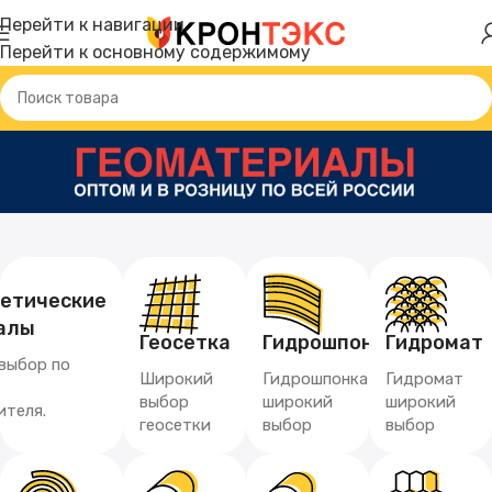
Перейти к навигации
Перейти к основному содержимому
тетические
алы
Геосетка
Гидрошпонка
Гидромат
выбор по
Широкий
Гидрошпонка
Гидромат
выбор
широкий
широкий
ителя.
геосетки
выбор
выбор