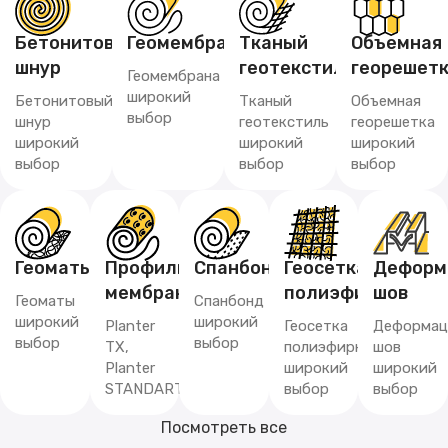
Бетонитовый
Геомембрана
Тканый
Объемная
шнур
геотекстиль
георешет
Геомембрана
широкий
Бетонитовый
Тканый
Объемная
выбор
шнур
геотекстиль
георешетка
широкий
широкий
широкий
выбор
выбор
выбор
Геоматы
Профилированная
Спанбонд
Геосетка
Деформ
мембрана
полиэфирная
шов
Геоматы
Спанбонд
широкий
широкий
Planter
Геосетка
Деформац
выбор
выбор
TX,
полиэфирная
шов
Planter
широкий
широкий
STANDART
выбор
выбор
Посмотреть все