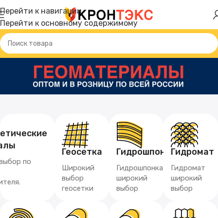
Перейти к навигации
Перейти к основному содержимому
тетические
алы
Геосетка
Гидрошпонка
Гидромат
выбор по
Широкий
Гидрошпонка
Гидромат
выбор
широкий
широкий
ителя.
геосетки
выбор
выбор