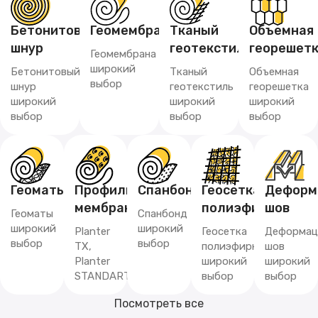
Бетонитовый
Геомембрана
Тканый
Объемная
шнур
геотекстиль
георешет
Геомембрана
широкий
Бетонитовый
Тканый
Объемная
выбор
шнур
геотекстиль
георешетка
широкий
широкий
широкий
выбор
выбор
выбор
Геоматы
Профилированная
Спанбонд
Геосетка
Деформ
мембрана
полиэфирная
шов
Геоматы
Спанбонд
широкий
широкий
Planter
Геосетка
Деформац
выбор
выбор
TX,
полиэфирная
шов
Planter
широкий
широкий
STANDART
выбор
выбор
Посмотреть все