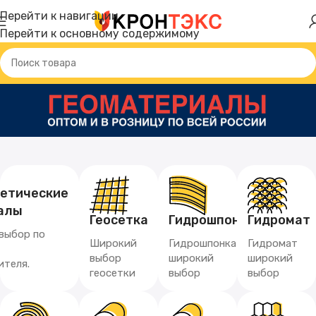
Перейти к навигации
Перейти к основному содержимому
тетические
алы
Геосетка
Гидрошпонка
Гидромат
выбор по
Широкий
Гидрошпонка
Гидромат
выбор
широкий
широкий
ителя.
геосетки
выбор
выбор