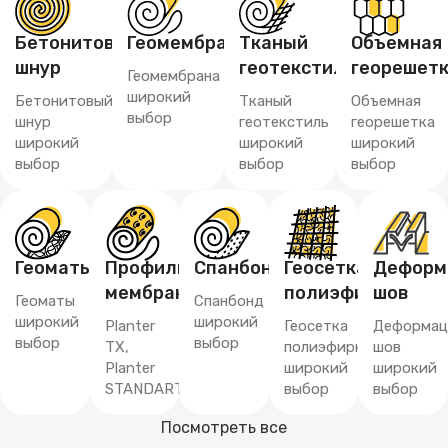
Бетонитовый
Геомембрана
Тканый
Объемная
шнур
геотекстиль
георешет
Геомембрана
широкий
Бетонитовый
Тканый
Объемная
выбор
шнур
геотекстиль
георешетка
широкий
широкий
широкий
выбор
выбор
выбор
Геоматы
Профилированная
Спанбонд
Геосетка
Деформ
мембрана
полиэфирная
шов
Геоматы
Спанбонд
широкий
широкий
Planter
Геосетка
Деформац
выбор
выбор
TX,
полиэфирная
шов
Planter
широкий
широкий
STANDART
выбор
выбор
Посмотреть все