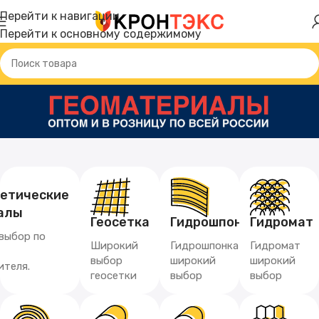
Перейти к навигации
Перейти к основному содержимому
тетические
алы
Геосетка
Гидрошпонка
Гидромат
выбор по
Широкий
Гидрошпонка
Гидромат
выбор
широкий
широкий
ителя.
геосетки
выбор
выбор