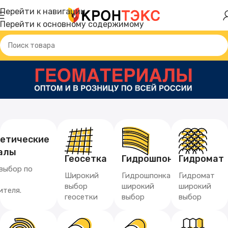
Перейти к навигации
Перейти к основному содержимому
тетические
алы
Геосетка
Гидрошпонка
Гидромат
выбор по
Широкий
Гидрошпонка
Гидромат
выбор
широкий
широкий
ителя.
геосетки
выбор
выбор