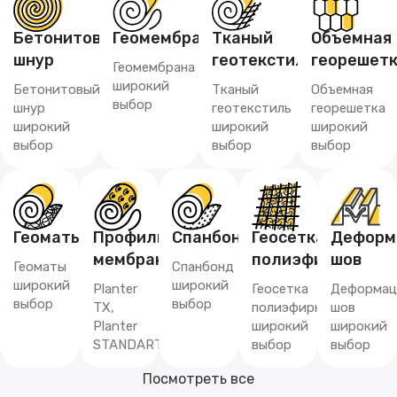
Бетонитовый
Геомембрана
Тканый
Объемная
шнур
геотекстиль
георешет
Геомембрана
широкий
Бетонитовый
Тканый
Объемная
выбор
шнур
геотекстиль
георешетка
широкий
широкий
широкий
выбор
выбор
выбор
Геоматы
Профилированная
Спанбонд
Геосетка
Деформ
мембрана
полиэфирная
шов
Геоматы
Спанбонд
широкий
широкий
Planter
Геосетка
Деформац
выбор
выбор
TX,
полиэфирная
шов
Planter
широкий
широкий
STANDART
выбор
выбор
Посмотреть все