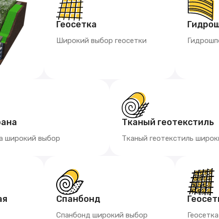
Геосетка
Гидро
Широкий выбор геосетки
Гидрошп
рана
Тканый геотекстиль
а широкий выбор
Тканый геотекстиль широк
ая
Спанбонд
Геосет
Спанбонд широкий выбор
Геосетк