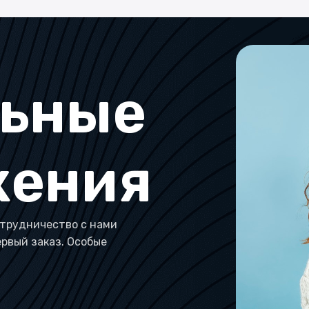
льные
жения
трудничество с нами
ервый заказ. Особые