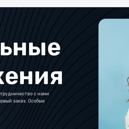
льные
жения
трудничество с нами
ервый заказ. Особые