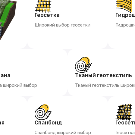
Геосетка
Гидро
Широкий выбор геосетки
Гидрошп
рана
Тканый геотекстиль
а широкий выбор
Тканый геотекстиль широк
ая
Спанбонд
Геосет
Спанбонд широкий выбор
Геосетк