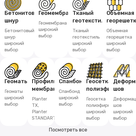
Бетонитовый
Геомембрана
Тканый
Объемная
шнур
геотекстиль
георешет
Геомембрана
широкий
Бетонитовый
Тканый
Объемная
выбор
шнур
геотекстиль
георешетка
широкий
широкий
широкий
выбор
выбор
выбор
Геоматы
Профилированная
Спанбонд
Геосетка
Деформ
мембрана
полиэфирная
шов
Геоматы
Спанбонд
широкий
широкий
Planter
Геосетка
Деформац
выбор
выбор
TX,
полиэфирная
шов
Planter
широкий
широкий
STANDART
выбор
выбор
Посмотреть все