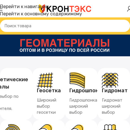
Перейти к навигации
Перейти к основному содержимому
тетические
алы
Геосетка
Гидрошпонка
Гидромат
выбор по
Широкий
Гидрошпонка
Гидромат
выбор
широкий
широкий
ителя.
геосетки
выбор
выбор