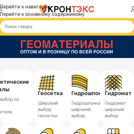
Перейти к навигации
Перейти к основному содержимому
тетические
алы
Геосетка
Гидрошпонка
Гидромат
выбор по
Широкий
Гидрошпонка
Гидромат
выбор
широкий
широкий
ителя.
геосетки
выбор
выбор