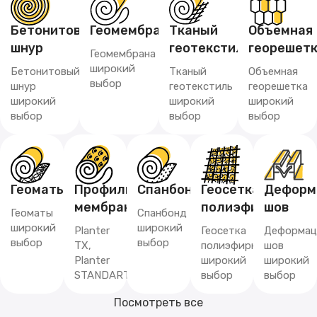
Бетонитовый
Геомембрана
Тканый
Объемная
шнур
геотекстиль
георешет
Геомембрана
широкий
Бетонитовый
Тканый
Объемная
выбор
шнур
геотекстиль
георешетка
широкий
широкий
широкий
выбор
выбор
выбор
Геоматы
Профилированная
Спанбонд
Геосетка
Деформ
мембрана
полиэфирная
шов
Геоматы
Спанбонд
широкий
широкий
Planter
Геосетка
Деформац
выбор
выбор
TX,
полиэфирная
шов
Planter
широкий
широкий
STANDART
выбор
выбор
Посмотреть все