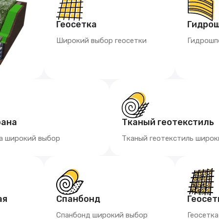
Геосетка
Гидро
Широкий выбор геосетки
Гидрошп
рана
Тканый геотекстиль
а широкий выбор
Тканый геотекстиль широк
ая
Спанбонд
Геосет
Спанбонд широкий выбор
Геосетк