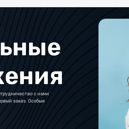
льные
жения
трудничество с нами
ервый заказ. Особые