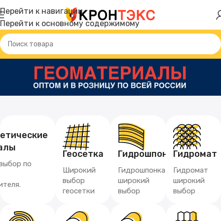
Перейти к навигации
Перейти к основному содержимому
тетические
алы
Геосетка
Гидрошпонка
Гидромат
выбор по
Широкий
Гидрошпонка
Гидромат
выбор
широкий
широкий
ителя.
геосетки
выбор
выбор