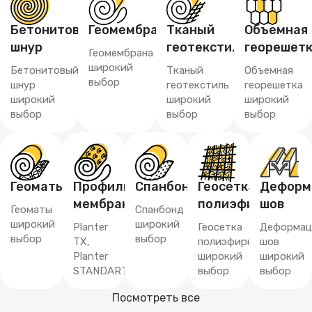
Бетонитовый
Геомембрана
Тканый
Объемная
шнур
геотекстиль
георешет
Геомембрана
широкий
Бетонитовый
Тканый
Объемная
выбор
шнур
геотекстиль
георешетка
широкий
широкий
широкий
выбор
выбор
выбор
Геоматы
Профилированная
Спанбонд
Геосетка
Деформ
мембрана
полиэфирная
шов
Геоматы
Спанбонд
широкий
широкий
Planter
Геосетка
Деформац
выбор
выбор
TX,
полиэфирная
шов
Planter
широкий
широкий
STANDART
выбор
выбор
Посмотреть все