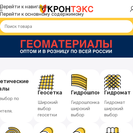
Перейти к навигации
Перейти к основному содержимому
тетические
алы
Геосетка
Гидрошпонка
Гидромат
выбор по
Широкий
Гидрошпонка
Гидромат
выбор
широкий
широкий
ителя.
геосетки
выбор
выбор