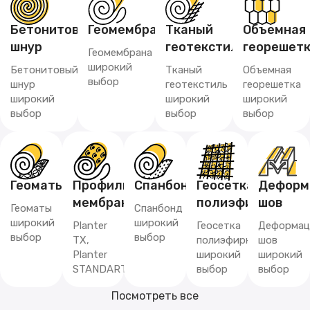
Бетонитовый
Геомембрана
Тканый
Объемная
шнур
геотекстиль
георешет
Геомембрана
широкий
Бетонитовый
Тканый
Объемная
выбор
шнур
геотекстиль
георешетка
широкий
широкий
широкий
выбор
выбор
выбор
Геоматы
Профилированная
Спанбонд
Геосетка
Деформ
мембрана
полиэфирная
шов
Геоматы
Спанбонд
широкий
широкий
Planter
Геосетка
Деформац
выбор
выбор
TX,
полиэфирная
шов
Planter
широкий
широкий
STANDART
выбор
выбор
Посмотреть все