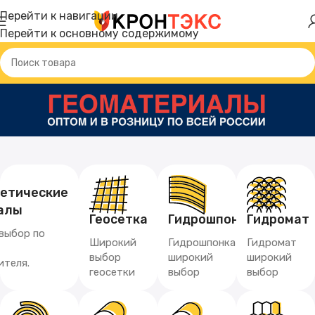
Перейти к навигации
Перейти к основному содержимому
тетические
алы
Геосетка
Гидрошпонка
Гидромат
выбор по
Широкий
Гидрошпонка
Гидромат
выбор
широкий
широкий
ителя.
геосетки
выбор
выбор