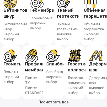
Бетонитовый
Геомембрана
Тканый
Объемная
шнур
геотекстиль
георешет
Геомембрана
широкий
Бетонитовый
Тканый
Объемная
выбор
шнур
геотекстиль
георешетка
широкий
широкий
широкий
выбор
выбор
выбор
Геоматы
Профилированная
Спанбонд
Геосетка
Деформ
мембрана
полиэфирная
шов
Геоматы
Спанбонд
широкий
широкий
Planter
Геосетка
Деформац
выбор
выбор
TX,
полиэфирная
шов
Planter
широкий
широкий
STANDART
выбор
выбор
Посмотреть все