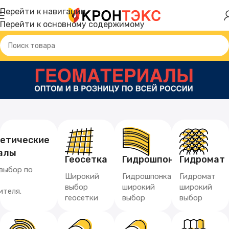
Перейти к навигации
Перейти к основному содержимому
тетические
алы
Геосетка
Гидрошпонка
Гидромат
выбор по
Широкий
Гидрошпонка
Гидромат
выбор
широкий
широкий
ителя.
геосетки
выбор
выбор