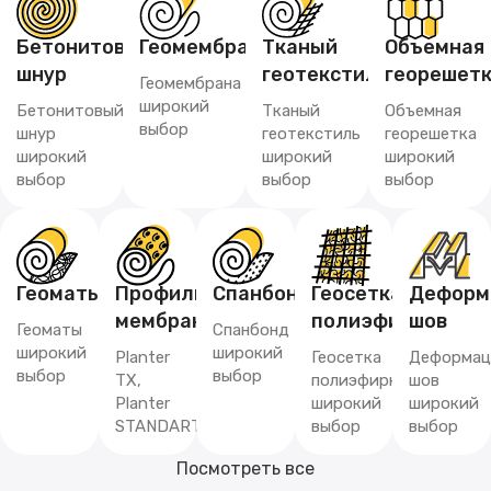
Бетонитовый
Геомембрана
Тканый
Объемная
шнур
геотекстиль
георешет
Геомембрана
широкий
Бетонитовый
Тканый
Объемная
выбор
шнур
геотекстиль
георешетка
широкий
широкий
широкий
выбор
выбор
выбор
Геоматы
Профилированная
Спанбонд
Геосетка
Деформ
мембрана
полиэфирная
шов
Геоматы
Спанбонд
широкий
широкий
Planter
Геосетка
Деформац
выбор
выбор
TX,
полиэфирная
шов
Planter
широкий
широкий
STANDART
выбор
выбор
Посмотреть все